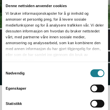
Denne nettsiden anvender cookies
Vi bruker informasjonskapsler for å gi innhold og
annonser et personlig preg, for å levere sosiale
mediefunksjoner og for å analysere trafikken vår. Vi deler
dessuten informasjon om hvordan du bruker nettstedet
vårt, med partnerne våre innen sosiale medier,
annonsering og analysearbeid, som kan kombinere den
Valstad Cafe
med annen informasjon du har gjort tilgjengelig for dem,
eller som de har samlet inn gjennom din bruk av
Koselig cafe som er åpen
tjenestene deres.
1. søndag i måneden
Samtykkevalg
Nødvendig
Egenskaper
Statistikk
Tradisjonelle Valstad cafe på Sørumsand holder til i en