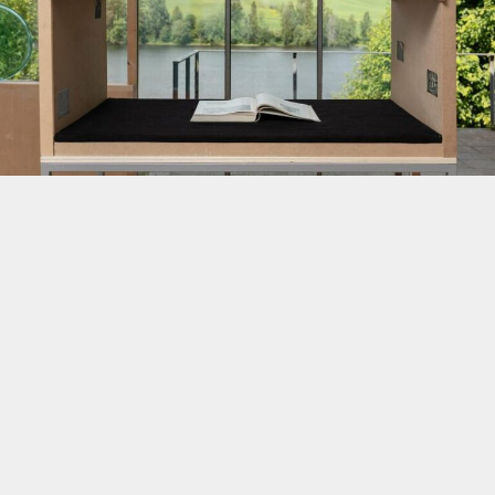
Guttormsgaards arkiv
Unik samling som består av håndlagede gjenstander,
kunstverk og hverdagsobjekter som nå er inkludert i en
samling på over 20 000 objekter som presenteres i et
ombygd meieri på Blaker i Akershus