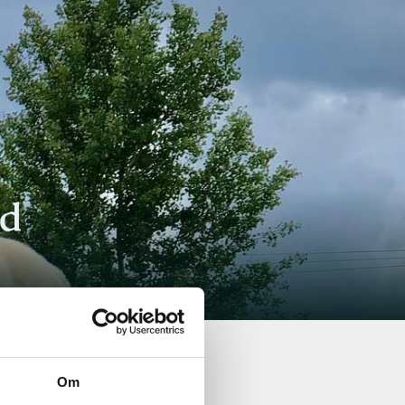
rd
Om