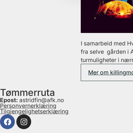
I samarbeid med Hvi
fra selve gården i
turmuligheter i nær
Mer om killingm
Tømmerruta
Epost:
astridfin@afk.no
Personvernerklæring
Tilgjengelighetserklæring