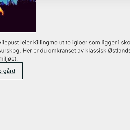
lepust leier Killingmo ut to igloer som ligger i s
 Aurskog. Her er du omkranset av klassisk Østla
miljøet.
o gård