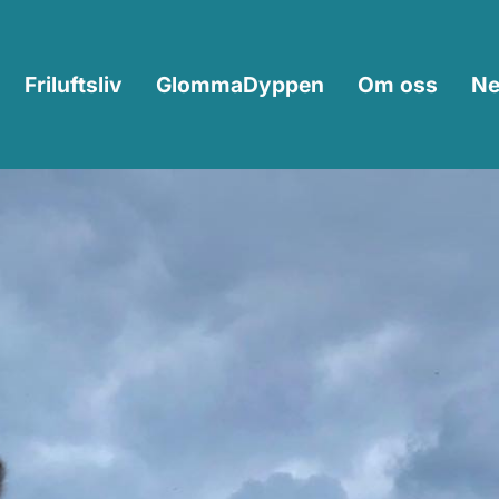
Friluftsliv
GlommaDyppen
Om oss
Ne