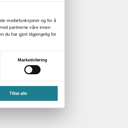
alpakkaene som er
iale mediefunksjoner og for å
astiske dyret? Da
 med partnerne våre innen
e og rusle en tur på
u har gjort tilgjengelig for
jerdet kan du
Markedsføring
Etter at banen kom
ns eiendommen.
Tillat alle