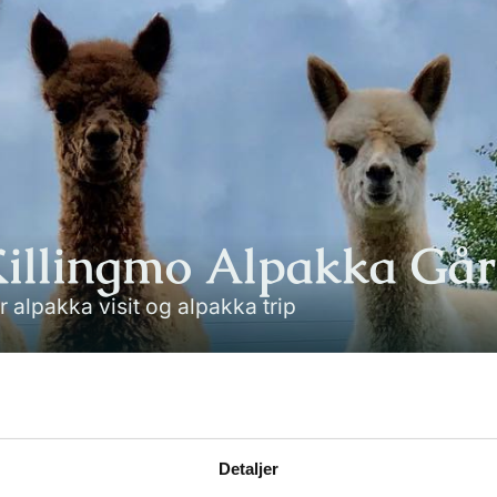
illingmo Alpakka Gå
r alpakka visit og alpakka trip
Detaljer