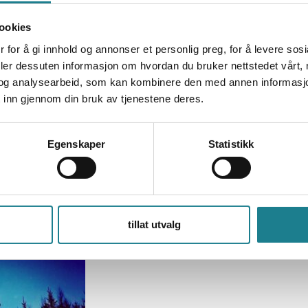
rer det av liv og dyr av mange slag. Men det er 
ookies
 for å gi innhold og annonser et personlig preg, for å levere sos
å tur med en alpakka og komme nærmere dette fant
deler dessuten informasjon om hvordan du bruker nettstedet vårt,
å Killingmo Gård. Her får du leie en alpakka i grim
og analysearbeid, som kan kombinere den med annen informasjon d
ården. Ønsker du bare å hilse på og mate de fra g
 inn gjennom din bruk av tjenestene deres.
Visit.
ndsbestilles.
Egenskaper
Statistikk
ølandsbanen «Tertitten» åpnet til Bjørkelangen. 
 på Killingmo 01.01.1900. Banen gikk over gårde
iste tur i disse trakter 30 juni i 1960.
tillat utvalg