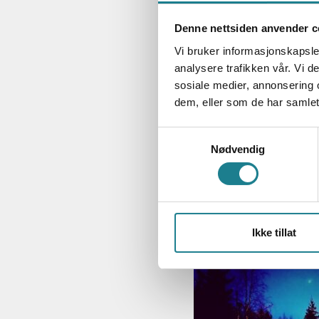
På Killingmo Gård y
hovedsatsningen.
Denne nettsiden anvender c
Vi bruker informasjonskapsler
Har du lyst til å g
analysere trafikken vår. Vi 
har du muligheten p
sosiale medier, annonsering 
tunet og rundt på g
dem, eller som de har samlet
bestille en Alpakka 
Samtykkevalg
Alle besøk må forhå
Nødvendig
I 1896 ble Urskog-H
ble det poståpneri
Tertitten hadde sin s
Ikke tillat