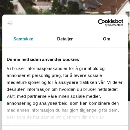
Samtykke
Detaljer
Om
Quality Hotel Olavsgaard
Denne nettsiden anvender cookies
Overnatting midt mellom
Oslo og Gardermoen - i
Vi bruker informasjonskapsler for å gi innhold og
kort avstand til
annonser et personlig preg, for å levere sosiale
Tømmerrutas opplevelser.
mediefunksjoner og for å analysere trafikken vår. Vi deler
dessuten informasjon om hvordan du bruker nettstedet
vårt, med partnerne våre innen sosiale medier,
annonsering og analysearbeid, som kan kombinere den
med annen informasjon du har gjort tilgjengelig for dem,
eller som de har samlet inn gjennom din bruk av
tjenestene deres.
Sentralt plassert midt mellom Oslo og Gardermoen finner du